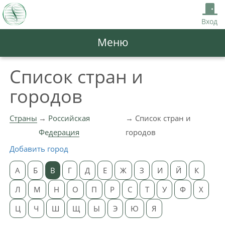
Вход
Меню
Список стран и
городов
Страны
Российская
Список стран и
Федерация
городов
Добавить город
А
Б
В
Г
Д
Е
Ж
З
И
Й
К
Л
М
Н
О
П
Р
С
Т
У
Ф
Х
Ц
Ч
Ш
Щ
Ы
Э
Ю
Я