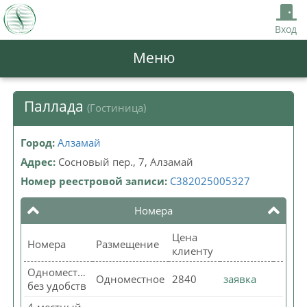
Вход
Меню
Паллада
(Гостиница)
Город:
Алзамай
Адрес:
Сосновый пер., 7, Алзамай
Номер реестровой записи:
С382025005327
Номера
Цена
Номера
Размещение
клиенту
Одноместный
Одноместное
2840
заявка
без удобств
4-местный